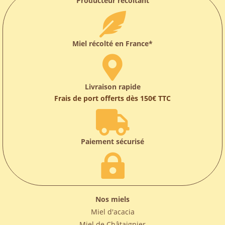
Producteur récoltant

Miel récolté en France*

Livraison rapide
Frais de port offerts dès 150€ TTC

Paiement sécurisé

Nos miels
Miel d'acacia
Miel de Châtaignier