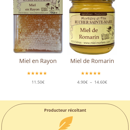
15.30€
Miel en Rayon
Miel de Romarin
Plage
11.50
€
4.90
€
–
14.60
€
de
prix :
4.90€
à
14.60€
Producteur récoltant
