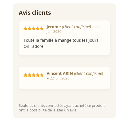
jerome
(client confirmé)
–
22
juin 2026
Note
5
sur 5
Toute la famille à mange tous les jours.
On l’adore.
Vincent ARIN
(client confirmé)
–
22 juin 2026
Note
4
sur 5
Seuls les clients connectés ayant acheté ce produit
ont la possibilité de laisser un avis.