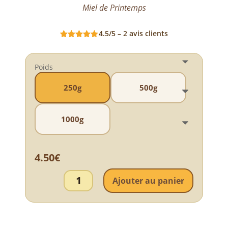
Miel de Printemps
4.5/5 – 2 avis clients
Note
4.5
sur 5
Poids
250g
500g
1000g
4.50
€
quantité
de
Ajouter au panier
Miel
de
Printemps