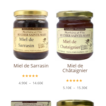
Produits similaires
Miel de Sarrasin
Miel de
Châtaignier
Plage
4.90
€
–
14.60
€
de
Plage
5.10
€
–
15.30
€
prix :
de
4.90€
prix :
à
5.10€
14.60€
à