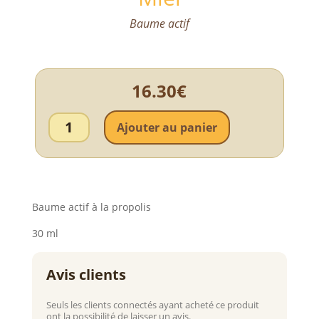
Baume actif
16.30
€
quantité
de
Ajouter au panier
Baume
Actif
Propolis
Karité
et
Miel
Baume actif à la propolis
30 ml
Seuls les clients connectés ayant acheté ce produit
ont la possibilité de laisser un avis.